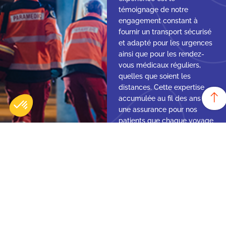
témoignage de notre
engagement constant à
fournir un transport sécurisé
et adapté pour les urgences
ainsi que pour les rendez-
vous médicaux réguliers,
quelles que soient les
distances. Cette expertise
accumulée au fil des ans est
une assurance pour nos
patients que chaque voyage
avec Centrale Ambulances
est entre des mains
expérimentées et dévouées,
prêtes à offrir le meilleur en
termes de soins et de
service.
Transport médicalisé