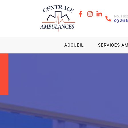
Nous app
03 26 
ACCUEIL
SERVICES A