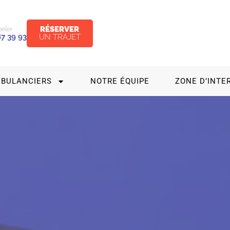
RÉSERVER
eler
UN TRAJET
87 39 93
MBULANCIERS
NOTRE ÉQUIPE
ZONE D’INTE