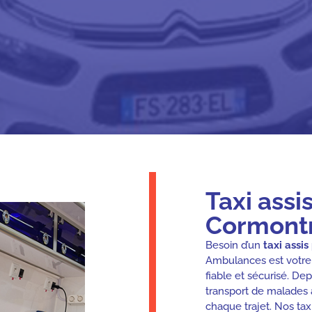
Taxi assi
Cormontr
Besoin d’un
taxi assis
Ambulances est votre 
fiable et sécurisé. De
transport de malades a
chaque trajet. Nos ta