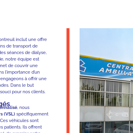
reuil inclut une offre
ns de transport de
 des séances de dialyse,
ie, notre équipe est
met de couvrir une
 l’importance d’un
s engageons à offrir une
ndes. Dans le but
souci pour nos clients.
gés
ionnalisé
, nous
s (VSL)
spécifiquement
 Ces véhicules sont
patients. Ils offrent