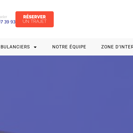
RÉSERVER
eler
UN TRAJET
87 39 93
MBULANCIERS
NOTRE ÉQUIPE
ZONE D’INTE