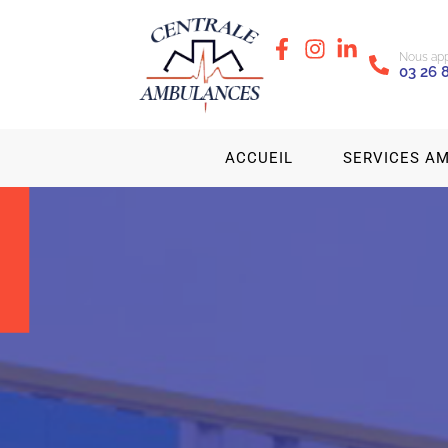
Nous app
03 26 
ACCUEIL
SERVICES A