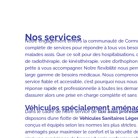
Nos services
Notre engagement envers la communauté de Cormont
complète de services pour répondre à tous vos besoi
malades assis. Que ce soit pour des hospitalisations,
de radiothérapie, de kinésithérapie, voire d’orthophon
prête à vous accompagner. Notre flexibilité nous per
large gamme de besoins médicaux. Nous comprenons
service fiable et accessible, c’est pourquoi nous nou
réponse rapide et professionnelle à toutes les dema
d’assurer alors une prise en charge complète et sans 
Véhicules spécialement aména
Dans le cadre de notre service de
taxi assis profess
disposons d’une flotte de
Véhicules Sanitaires Léger
conçus et équipés selon les normes les plus strictes.
aménagés pour maximiser le confort et la sécurité des 