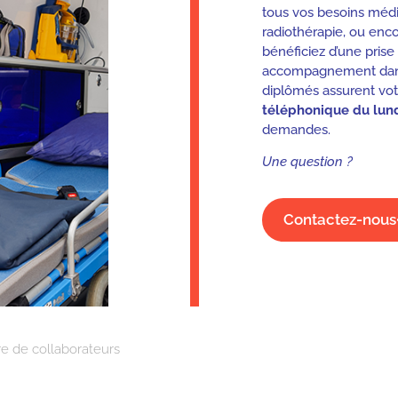
tous vos besoins médic
radiothérapie, ou enc
bénéficiez d’une pris
accompagnement dans 
diplômés assurent votr
téléphonique du lund
demandes.
Une question ?
Contactez-nous
 de collaborateurs